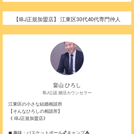
【IBJ正規加盟店】 江東区30代40代専門仲人
畠⼭ ひろし
IBJ公認 婚活カウンセラー
江東区の小さな結婚相談所
【そんなひろしの相談所】
｟ IBJ正規加盟店｠
◼︎ 趣味：バスケットボール🏀キャンプ⛺️