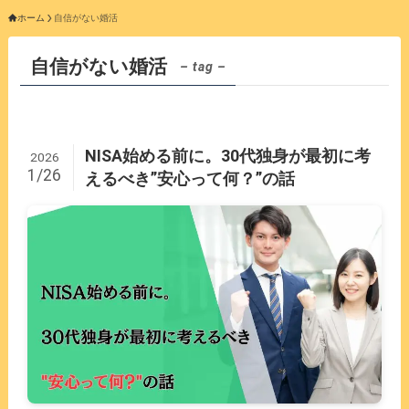
ホーム
自信がない婚活
自信がない婚活
– tag –
NISA始める前に。30代独身が最初に考
2026
1/26
えるべき”安心って何？”の話