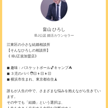
畠⼭ ひろし
IBJ公認 婚活カウンセラー
江東区の小さな結婚相談所
【そんなひろしの相談所】
｟ IBJ正規加盟店｠
◼︎ 趣味：バスケットボール🏀キャンプ⛺️
◼︎ ３児のパパ 🧑🏻👦🏻👧🏻
◼︎ 横浜市生まれ、東京都在住🗼
誰もが人生の中で、さまざまな悩みを抱えながら生きてい
ます。
その中でも「結婚」という選択は、